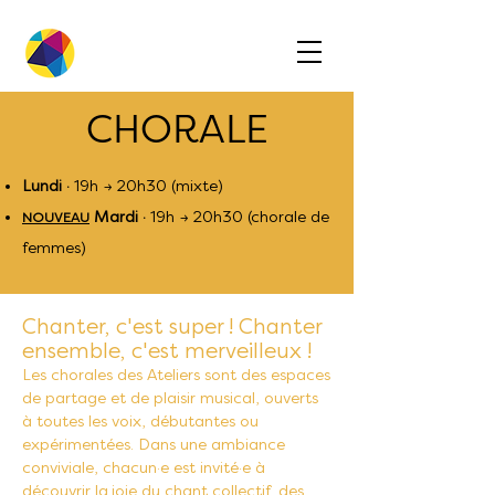
​CHORALE
Lundi ·
19h → 20h30 (mixte)
Mardi ·
19h → 20h30 (chorale de
NOUVEAU
femmes)
Chanter, c'est super ! Chanter
ensemble, c'est merveilleux !
Les chorales des Ateliers sont des espaces
de partage et de plaisir musical, ouverts
à toutes les voix, débutantes ou
expérimentées. Dans une ambiance
conviviale, chacun·e est invité·e à
découvrir la joie du chant collectif, des