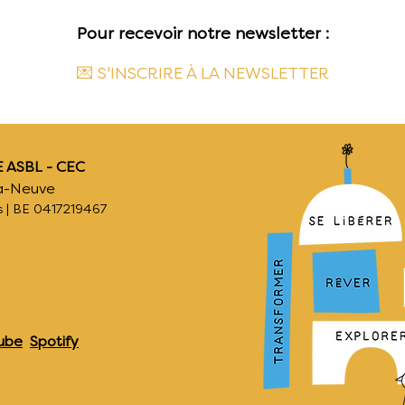
Pour recevoir notre newsletter :
💌 S'INSCRIRE À LA NEWSLETTER
 ASBL - CEC
-la-Neuve
 | BE 0417219467
ube
Spotify