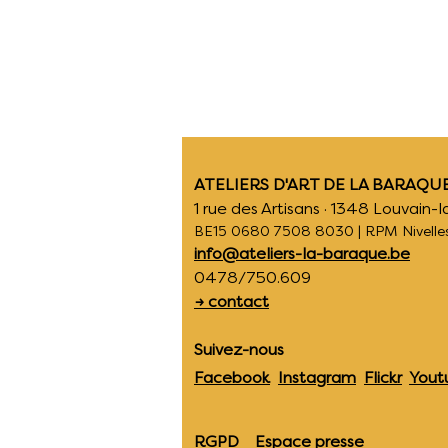
ATELIERS D'ART DE LA BARAQUE
1 rue des Artisans · 1348 Louvain
BE15 0680 7508 8030 | RPM Nivelles
info@ateliers-la-baraque.be
0478/750.609
→ contact
Suivez-nous
Facebook
Instagram
Flickr
Yout
RGPD
Espace presse