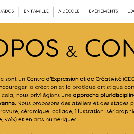
S/ADOS
EN FAMILLE
À L'ÉCOLE
ÉVÈNEMENTS
LO
ROPOS
CON
&
que sont un
Centre d'Expression et de Créativité
(CEC
encourager la création et la pratique artistique 
r cela, nous privilégions une
approche pluridisciplin
oyenne.
Nous proposons des ateliers et des stages p
ravure, céramique, collage, illustration, sérigraphie
, voix) et en arts numériques.