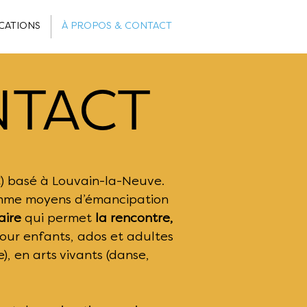
CATIONS
À PROPOS & CONTACT
TACT
) basé à Louvain-la-Neuve.
comme moyens d’émancipation
aire
qui permet
la rencontre,
our enfants, ados et adultes
), en arts vivants (danse,