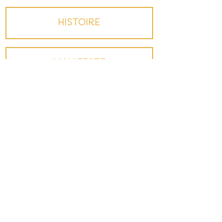
HISTOIRE
MANIFESTE
PARTENAIRES​
CONTACT​
Pour recevoir notre newsletter :
💌 S'INSCRIRE À LA NEWSLETTER